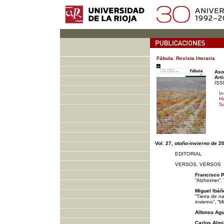
Fábula. Revista literaria
Aso
Arti
ISS
In
Hi
S
Vol. 27, otoño-invierno de 2
EDITORIAL
VERSOS, VERSOS
Francisco P
“Alzheimer”,
Miguel Ibáñ
“Tierra de na
invierno”, “M
Alfonso Ag
Carlos Almi