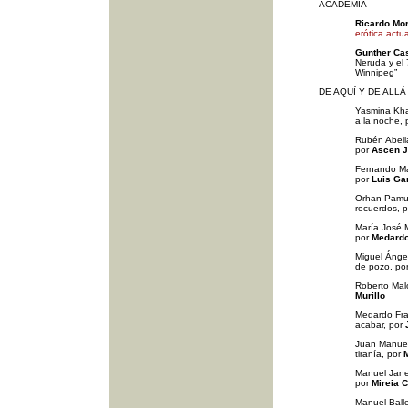
ACADEMIA
Ricardo Mo
erótica actu
Gunther Cas
Neruda y el 
Winnipeg”
DE AQUÍ Y DE ALLÁ
Yasmina Kha
a la noche,
Rubén Abella
por
Ascen 
Fernando Ma
por
Luis Ga
Orhan Pamuk
recuerdos, 
María José M
por
Medardo
Miguel Ánge
de pozo, po
Roberto Malo
Murillo
Medardo Frai
acabar, por
Juan Manuel
tiranía, por
Manuel Jane
por
Mireia C
Manuel Balle