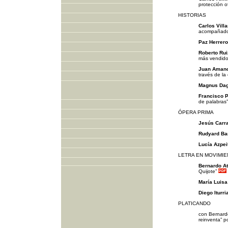
protección of
HISTORIAS
Carlos Villa
acompañado
Paz Herrero
Roberto Rui
más vendido
Juan Amanc
través de la
Magnus Dag
Francisco P
de palabras”
ÓPERA PRIMA
Jesús Carr
Rudyard Ba
Lucía Azpeit
LETRA EN MOVIMI
Bernardo A
Quijote”
María Luisa
Diego Iturri
PLATICANDO
con Bernardo
reinventa” p