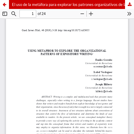
El uso de la metáfora para explorar los patrones organizativos de la escritura expositiva