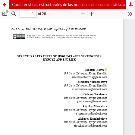
Características estructurales de las oraciones de una sola cláusula en kirguís e inglés