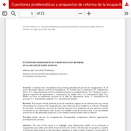
Cuestiones problemáticas y propuestas de reforma de la incapacitación judicial