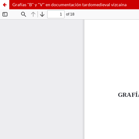
Grafías "B" y "V" en documentación tardomedieval vizcaína