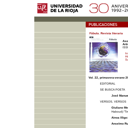
Fábula. Revista literaria
Aso
Arti
ISS
In
Hi
S
Vol. 22, primavera-verano 2
EDITORIAL
SE BUSCA POETA
José Manuel
VERSOS, VERSOS
Giuliano M
Haboud):“Tir
Ainoa Iñigo:
Anselmo Ru