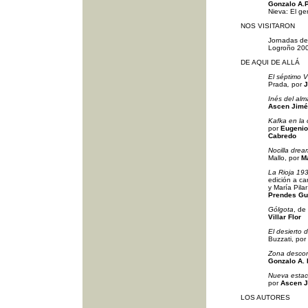
Gonzalo A.P
Nieva: El ge
NOS VISITARON
Jornadas de
Logroño 20
DE AQUI DE ALLÁ
El séptimo V
Prada
,
por
J
Inés del alm
Ascen Jimé
Kafka en la o
por
Eugenio
Cabredo
Nocilla drea
Mallo, por
M
La Rioja 193
edición a ca
y María Pila
Prendes Gu
Gólgota
, de
Villar Flor
El desierto d
Buzzati,
por
Zona desco
Gonzalo A. 
Nueva estac
por
Ascen 
LOS AUTORES