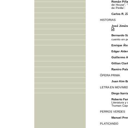
Román Piña
de House”, “
de Pinilla”.
Carlos R. Zí
HISTORIAS
José Jimén
Bernardo S
cuento en p
Enrique Álv
Edgar Alde
Guillermo A
Gillian Clar
Ramiro Pala
ÓPERA PRIMA
Juan Kim Ba
LETRA EN MOVIMI
Diego Iturr
Roberto Fa
Literatura y
Truman Cap
PERROS VERDES
Manuel Pre
PLATICANDO