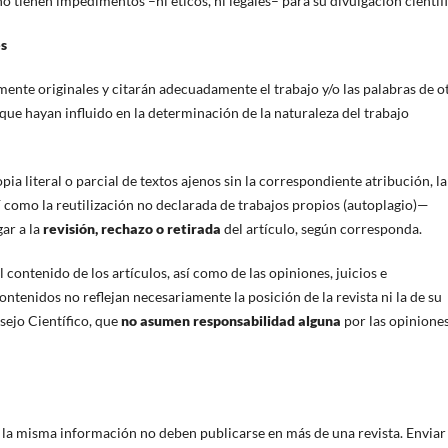
no tienen impedimentos –ni éticos, ni legales– para su divulgación científi
es
mente originales y citarán adecuadamente el trabajo y/o las palabras de o
que hayan influido en la determinación de la naturaleza del trabajo
pia literal o parcial de textos ajenos sin la correspondiente atribución, la
í como la reutilización no declarada de trabajos propios (autoplagio)—
gar a la
revisión, rechazo o retirada
del artículo, según corresponda.
 contenido de los artículos, así como de las opiniones, juicios e
tenidos no reflejan necesariamente la posición de la revista ni la de su
sejo Científico, que
no asumen responsabilidad alguna
por las opinione
 la misma información no deben publicarse en más de una revista. Enviar 