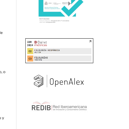
de
o, o
o y