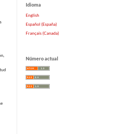
Idioma
English
s
Español (España)
Français (Canada)
ón,
Número actual
itud
se