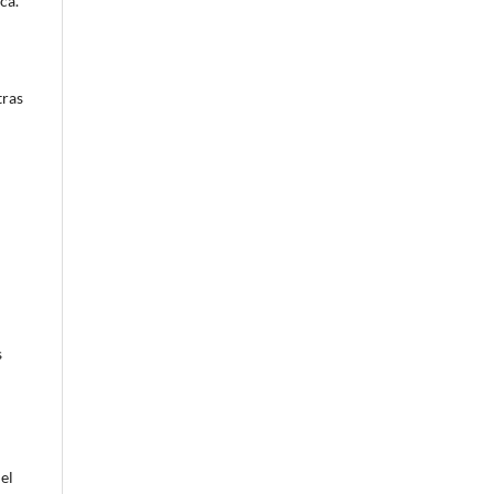
ca.
tras
s
el