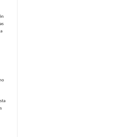
én
as
ra
omo
sta
s