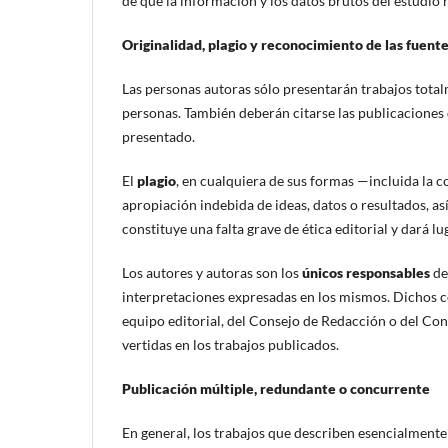
de que la información y los datos brutos del estudio 
Originalidad, plagio y reconocimiento de las fuent
Las personas autoras sólo presentarán trabajos total
personas. También deberán citarse las publicaciones 
presentado.
El
plagio
, en cualquiera de sus formas —incluida la co
apropiación indebida de ideas, datos o resultados, as
constituye una falta grave de ética editorial y dará lu
Los autores y autoras son los
únicos responsables
del
interpretaciones expresadas en los mismos. Dichos con
equipo editorial, del Consejo de Redacción o del Con
vertidas en los trabajos publicados.
Publicación múltiple, redundante o concurrente
En general, los trabajos que describen esencialmente