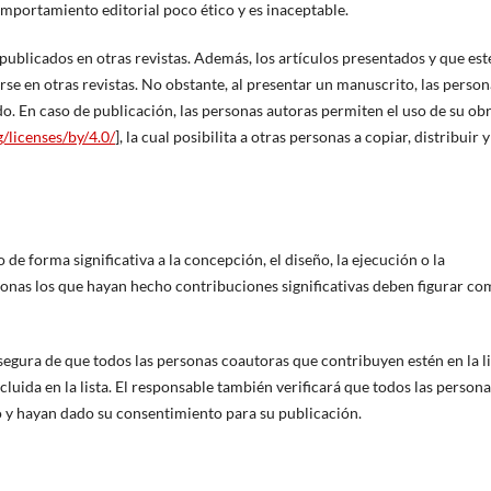
mportamiento editorial poco ético y es inaceptable.
ublicados en otras revistas. Además, los artículos presentados y que est
se en otras revistas. No obstante, al presentar un manuscrito, las person
o. En caso de publicación, las personas autoras permiten el uso de su ob
/licenses/by/4.0/
], la cual posibilita a otras personas a copiar, distribuir y
de forma significativa a la concepción, el diseño, la ejecución o la
sonas los que hayan hecho contribuciones significativas deben figurar c
segura de que todos las personas coautoras que contribuyen estén en la li
luida en la lista. El responsable también verificará que todos las persona
o y hayan dado su consentimiento para su publicación.