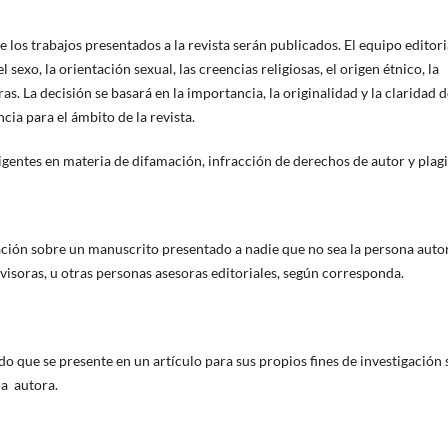
e los trabajos presentados a la revista serán publicados. El equipo editori
 sexo, la orientación sexual, las creencias religiosas, el origen étnico, la
ras. La decisión se basará en la importancia, la originalidad y la claridad d
ncia para el ámbito de la revista.
igentes en materia de difamación, infracción de derechos de autor y plagi
ación sobre un manuscrito presentado a nadie que no sea la persona auto
visoras, u otras personas asesoras editoriales, según corresponda.
ado que se presente en un artículo para sus propios fines de investigación 
na autora.