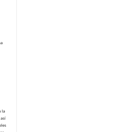
na
 la
 así
bles