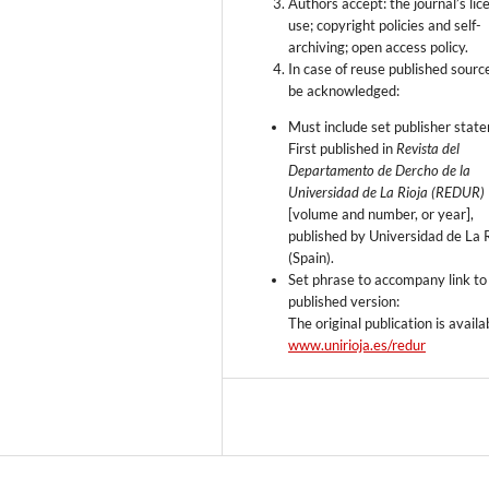
Authors accept: the journal’s lic
use; copyright policies and self-
archiving; open access policy.
In case of reuse published sour
be acknowledged:
Must include set publisher stat
First published in
Revista del
Departamento de Dercho de la
Universidad de La Rioja (REDUR)
[volume and number, or year],
published by Universidad de La 
(Spain).
Set phrase to accompany link to
published version:
The original publication is availa
www.unirioja.es/redur