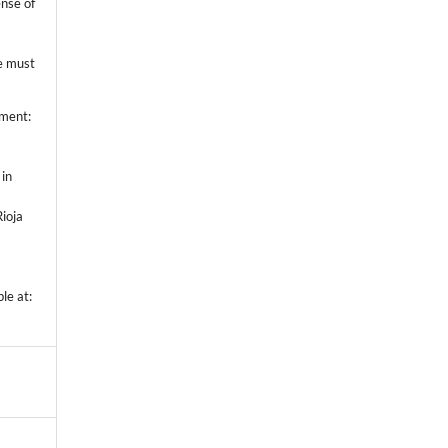
ense of
ce must
ement:
in
Rioja
ble at: