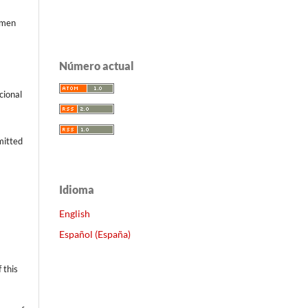
rmen
Número actual
cional
mitted
Idioma
d
English
Español (España)
 this