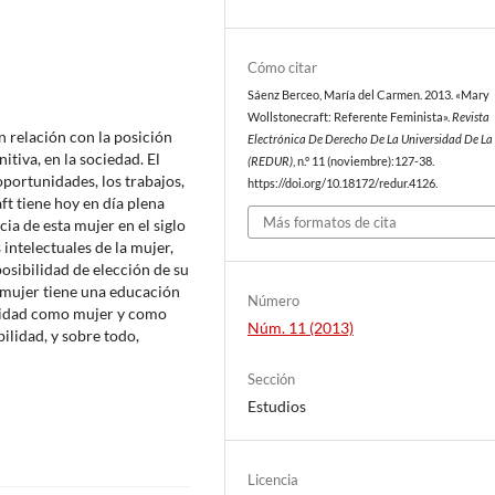
Cómo citar
Sáenz Berceo, María del Carmen. 2013. «Mary
Wollstonecraft: Referente Feminista».
Revista
 relación con la posición
Electrónica De Derecho De La Universidad De La
itiva, en la sociedad. El
(REDUR)
, n.º 11 (noviembre):127-38.
oportunidades, los trabajos,
https://doi.org/10.18172/redur.4126.
aft tiene hoy en día plena
Más formatos de cita
cia de esta mujer en el siglo
 intelectuales de la mujer,
posibilidad de elección de su
a mujer tiene una educación
Número
gnidad como mujer y como
Núm. 11 (2013)
ilidad, y sobre todo,
Sección
Estudios
Licencia