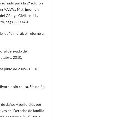
revisado para la 2ª edición
n AA.VV.: Matrimonio y
el Código Civil, en J. L.
94, págs. 650-664.
l daño moral: el retorno al
oral derivado del
octubre, 2010.
de junio de 2009», CCJC,
orcio sin causa. Situación
e daños y perjuicios por
ivas del Derecho de familia
cho de familia, (CD), 2004,