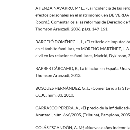
ATIENZA NAVARRO, Mª L., «La incidencia de las ref
efectos personales en el matrimonio», en DE VERD
(coord.), Comentarios a las reformas de Derecho de 
Thomson Aranzadi, 2006, págs. 149-161.
BARCELÓ DOMÉNECH, J., «El criterio de imputación d
en el ámbito familiar», en MORENO MARTÍNEZ, J. A. 
civil en las relaciones familiares, Madrid, Dykinson, 
BARBER CÁRCAMO, R., La filiación en España. Una vi
Thomson Aranzadi, 2013.
BOSQUES HERNÁNDEZ, G. J., «Comentario a la STS de
CCJC, núm. 83, 2010.
CARRASCO PERERA, A., «El precio de la infidelidad»,
Aranzadi, núm. 666/2005, (Tribuna), Pamplona, 2005
COLÁS ESCANDÓN, A. Mª, «Nuevos daños indemnizabl