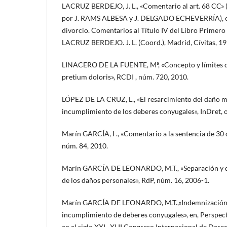
LACRUZ BERDEJO, J. L., «Comentario al art. 68 CC» (
por J. RAMS ALBESA y J. DELGADO ECHEVERRÍA), e
divorcio. Comentarios al Título IV del Libro Primero d
LACRUZ BERDEJO. J. L. (Coord.), Madrid, Cívitas, 19
LINACERO DE LA FUENTE, Mª, «Concepto y límites de
pretium doloris», RCDI , núm. 720, 2010.
LÓPEZ DE LA CRUZ, L., «El resarcimiento del daño m
incumplimiento de los deberes conyugales», InDret, 
Marín GARCÍA, I ., «Comentario a la sentencia de 30 
núm. 84, 2010.
Marín GARCÍA DE LEONARDO, M.T., «Separación y div
de los daños personales», RdP, núm. 16, 2006-1.
Marín GARCÍA DE LEONARDO, M.T.,«Indemnización d
incumplimiento de deberes conyugales», en, Perspect
en el siglo XXI , XI II Congreso Internacional de Dere