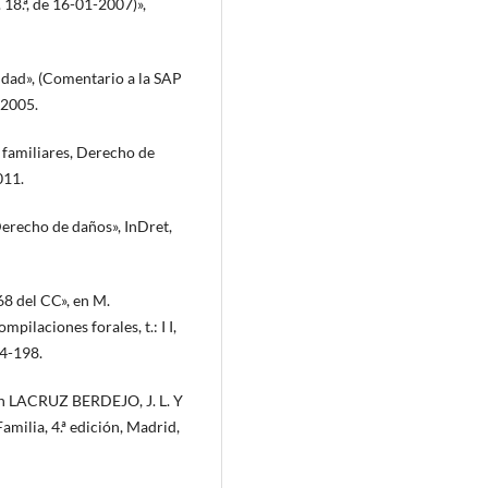
18.ª, de 16-01-2007)»,
dad», (Comentario a la SAP
 2005.
familiares, Derecho de
011.
Derecho de daños», InDret,
8 del CC», en M.
ilaciones forales, t.: I I,
84-198.
en LACRUZ BERDEJO, J. L. Y
milia, 4.ª edición, Madrid,