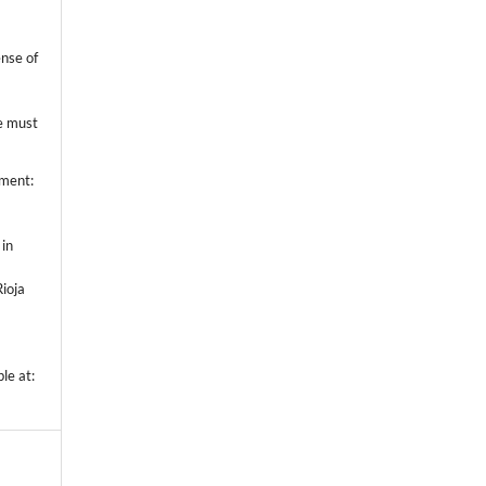
ense of
ce must
ement:
in
Rioja
ble at: