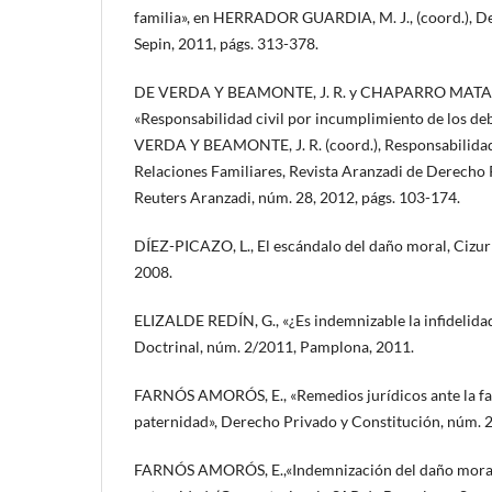
familia», en HERRADOR GUARDIA, M. J., (coord.), De
Sepin, 2011, págs. 313-378.
DE VERDA Y BEAMONTE, J. R. y CHAPARRO MATA
«Responsabilidad civil por incumplimiento de los de
VERDA Y BEAMONTE, J. R. (coord.), Responsabilidad 
Relaciones Familiares, Revista Aranzadi de Derecho
Reuters Aranzadi, núm. 28, 2012, págs. 103-174.
DÍEZ-PICAZO, L., El escándalo del daño moral, Cizu
2008.
ELIZALDE REDÍN, G., «¿Es indemnizable la infidelidad
Doctrinal, núm. 2/2011, Pamplona, 2011.
FARNÓS AMORÓS, E., «Remedios jurídicos ante la fal
paternidad», Derecho Privado y Constitución, núm. 2
FARNÓS AMORÓS, E.,«Indemnización del daño moral 