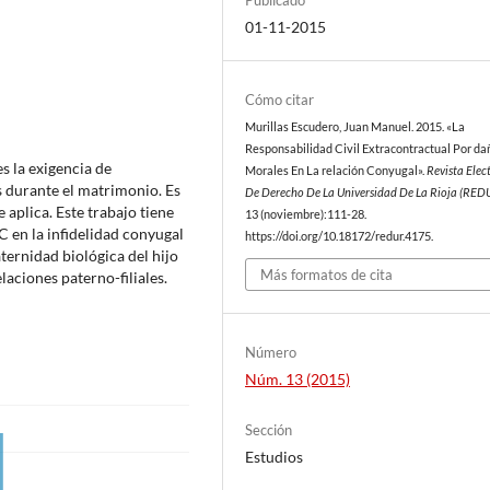
01-11-2015
Cómo citar
Murillas Escudero, Juan Manuel. 2015. «La
Responsabilidad Civil Extracontractual Por da
s la exigencia de
Morales En La relación Conyugal».
Revista Elec
s durante el matrimonio. Es
De Derecho De La Universidad De La Rioja (RED
 aplica. Este trabajo tiene
13 (noviembre):111-28.
CC en la infidelidad conyugal
https://doi.org/10.18172/redur.4175.
ternidad biológica del hijo
Más formatos de cita
laciones paterno-filiales.
Número
Núm. 13 (2015)
Sección
Estudios