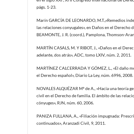
págs. 1-23.
Marín GARCÍA DE LEONARDO, M.T.,«Remedios indemn
las relaciones conyugales», en Daños en el Derecho 
BEAMONTE, J. R. (coord.), Pamplona, Thomson-Aranz
MARTÍN CASALS, M. Y RIBOT, J., «Daños en el Derech
adelante, dos atrás», ADC, tomo LXIV, núm. 2, 2011.
MARTÍNEZ CALCERRADA Y GÓMEZ, L., «El daño mora
el Derecho español», Diario La Ley, núm. 6996, 2008.
NOVALES ALQUÉZAR Mª de A., «Hacia una teoría gene
civil en el Derecho de familia. El ámbito de las relac
cónyuges», RJN, núm. 60, 2006.
PANIZA FULLANA, A., «Filiación impugnada: Prescri
continuados», Aranzadi Civil, 9, 2011.