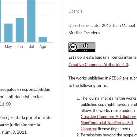
Licencia
Derechos de autor 2015 Juan Manuel
Murillas Escudero
Esta obra está bajo una licencia interna
Creative Commons Atribución 4.0
.
The works published in
REDUR
are sub
to the following terms:
yugales y responsabilidad
nsabilidad civil en las
The journal maintains the works
 11-60.
published copyright, favours an
allows the works reuse under a
Creative Commons Attribution-
ón ejercitada por el marido
NonComercial-NonDerivs 3.0
narse judicialmente la
Unported
license (legal text).
, núm. 9, 2011.
Permissions beyond the scope of