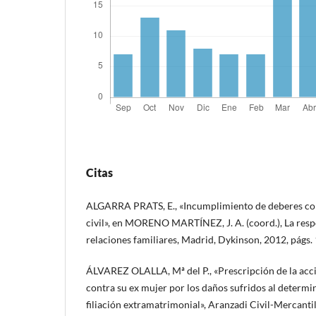
Citas
ALGARRA PRATS, E., «Incumplimiento de deberes con
civil», en MORENO MARTÍNEZ, J. A. (coord.), La respo
relaciones familiares, Madrid, Dykinson, 2012, págs.
ÁLVAREZ OLALLA, Mª del P., «Prescripción de la acci
contra su ex mujer por los daños sufridos al determi
filiación extramatrimonial», Aranzadi Civil-Mercantil