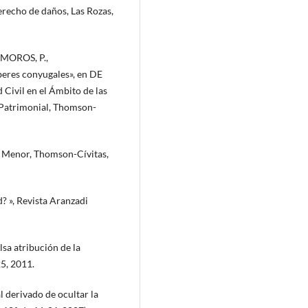
recho de daños, Las Rozas,
MOROS, P.,
beres conyugales», en DE
Civil en el Ámbito de las
 Patrimonial, Thomson-
r Menor, Thomson-Cívitas,
? », Revista Aranzadi
sa atribución de la
5, 2011.
derivado de ocultar la