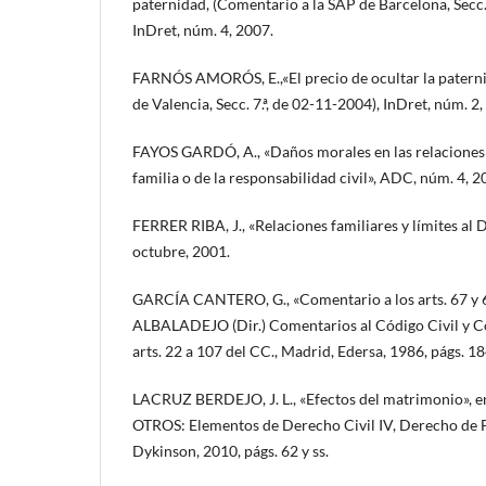
paternidad, (Comentario a la SAP de Barcelona, Secc. 
InDret, núm. 4, 2007.
FARNÓS AMORÓS, E.,«El precio de ocultar la paterni
de Valencia, Secc. 7.ª, de 02-11-2004), InDret, núm. 2,
FAYOS GARDÓ, A., «Daños morales en las relaciones 
familia o de la responsabilidad civil», ADC, núm. 4, 2
FERRER RIBA, J., «Relaciones familiares y límites al 
octubre, 2001.
GARCÍA CANTERO, G., «Comentario a los arts. 67 y 6
ALBALADEJO (Dir.) Comentarios al Código Civil y Comp
arts. 22 a 107 del CC., Madrid, Edersa, 1986, págs. 1
LACRUZ BERDEJO, J. L., «Efectos del matrimonio», 
OTROS: Elementos de Derecho Civil IV, Derecho de Fa
Dykinson, 2010, págs. 62 y ss.