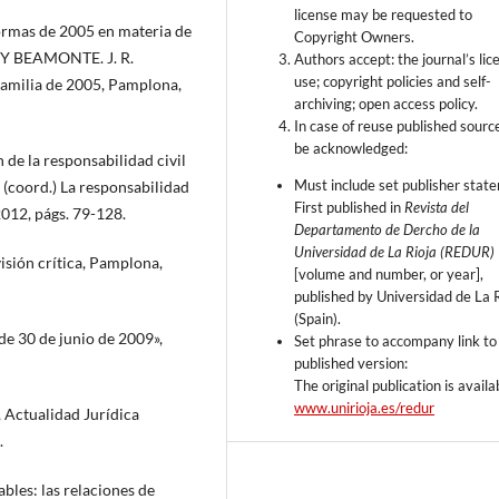
license may be requested to
ormas de 2005 en materia de
Copyright Owners.
A Y BEAMONTE. J. R.
Authors accept: the journal’s lic
use; copyright policies and self-
familia de 2005, Pamplona,
archiving; open access policy.
In case of reuse published sour
be acknowledged:
e la responsabilidad civil
Must include set publisher stat
(coord.) La responsabilidad
First published in
Revista del
2012, págs. 79-128.
Departamento de Dercho de la
Universidad de La Rioja (REDUR)
sión crítica, Pamplona,
[volume and number, or year],
published by Universidad de La 
(Spain).
 30 de junio de 2009»,
Set phrase to accompany link to
published version:
The original publication is availa
www.unirioja.es/redur
 Actualidad Jurídica
.
es: las relaciones de