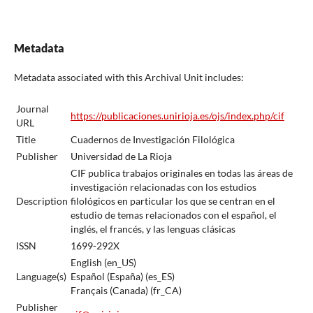
Metadata
Metadata associated with this Archival Unit includes:
Journal
https://publicaciones.unirioja.es/ojs/index.php/cif
URL
Title
Cuadernos de Investigación Filológica
Publisher
Universidad de La Rioja
CIF publica trabajos originales en todas las áreas de
investigación relacionadas con los estudios
Description
filológicos en particular los que se centran en el
estudio de temas relacionados con el español, el
inglés, el francés, y las lenguas clásicas
ISSN
1699-292X
English (en_US)
Language(s)
Español (España) (es_ES)
Français (Canada) (fr_CA)
Publisher