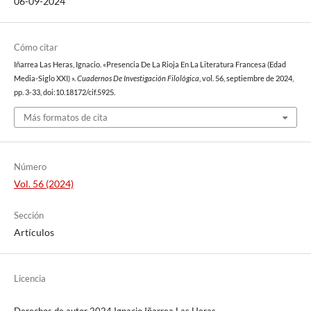
06-09-2024
Cómo citar
Iñarrea Las Heras, Ignacio. «Presencia De La Rioja En La Literatura Francesa (Edad
Media-Siglo XXI) ».
Cuadernos De Investigación Filológica
, vol. 56, septiembre de 2024,
pp. 3-33, doi:10.18172/cif.5925.
Más formatos de cita
Número
Vol. 56 (2024)
Sección
Artículos
Licencia
Derechos de autor 2024 Ignacio Iñarrea Las Heras