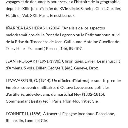
voyages et de documents pour servir à l'histoire de la géographie,
depuis le XIIIe jusqu'à la fin du XVIe siècle. Schefer, Ch. et Cordier,
H. (dirs.). Vol. XXII. Paris. Ernest Leroux.
IÑARREA LAS HERAS, I. (2004). “Análisis de los aspectos
melodramáticos de Le Pont de Logrono ou le Petit tambour, suivi
de la Prise du Trocadéro de Jean-Guillaume-Antoine Cuvelier de
Trie y Henri Franconi”, Berceo, 146, 89-107.
JEAN FROISSART (1991-1998). Chroniques. Livre I. Le manuscrit
d’Amiens. 5 vols. Diller, George T. (éd.). Genève, Droz.
LEVAVASSEUR, O. (1914). Un officier d'état-major sous le premier
Empire : souvenirs militaires d'Octave Levavasseur, officier
d'artillerie, aide-de-camp du maréchal Ney (1802-1815).
Commandant Beslay (éd.). Paris, Plon-Nourrit et Cie.
LYONNET, H. (1896). À travers l'Espagne inconnue. Barcelone,
Richardin, Lamm et Cie.