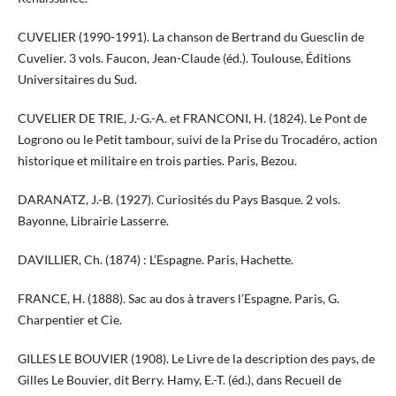
CUVELIER (1990-1991). La chanson de Bertrand du Guesclin de
Cuvelier. 3 vols. Faucon, Jean-Claude (éd.). Toulouse, Éditions
Universitaires du Sud.
CUVELIER DE TRIE, J.-G.-A. et FRANCONI, H. (1824). Le Pont de
Logrono ou le Petit tambour, suivi de la Prise du Trocadéro, action
historique et militaire en trois parties. Paris, Bezou.
DARANATZ, J.-B. (1927). Curiosités du Pays Basque. 2 vols.
Bayonne, Librairie Lasserre.
DAVILLIER, Ch. (1874) : L’Espagne. Paris, Hachette.
FRANCE, H. (1888). Sac au dos à travers l’Espagne. Paris, G.
Charpentier et Cie.
GILLES LE BOUVIER (1908). Le Livre de la description des pays, de
Gilles Le Bouvier, dit Berry. Hamy, E.-T. (éd.), dans Recueil de