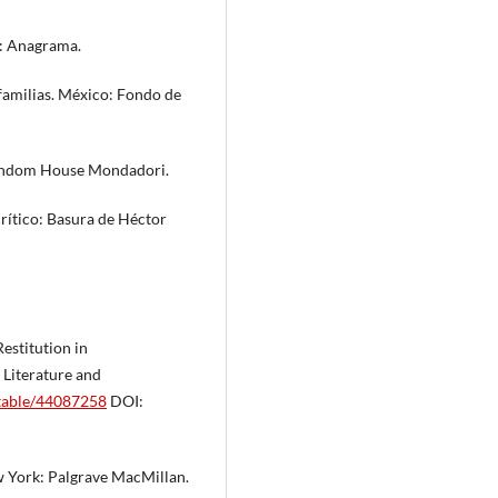
a: Anagrama.
familias. México: Fondo de
Random House Mondadori.
ítico: Basura de Héctor
estitution in
n Literature and
stable/44087258
DOI:
w York: Palgrave MacMillan.