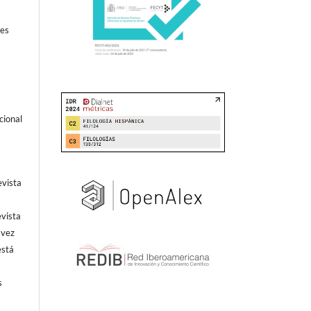
tes
cional
evista
evista
 vez
está
s