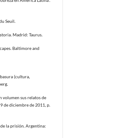
obreza en América Latina”.
du Seuil.
storia. Madrid: Taurus.
capes. Baltimore and
asura (cultura,
berg.
 volumen sus relatos de
, 9 de diciembre de 2011, p.
de la prisión. Argentina: