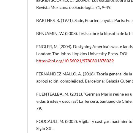
BARBA SOLANO, C. (2009b). “Los estudios sobre la p
Revista Mexicana de Sociología, 71, 9-49.
BARTHES, R. (1971). Sade, Fourier, Loyola. París: Ed. 
BENJAMIN, W. (2008). Tesis sobre la filosofía de la hi
ENGLER, M. (2004). Designing America's waste lands
London: The Johns Hopkins University Press. DOI:
https://doi.org/10.56021/9780801878039
FERNÁNDEZ MALLO, A. (2018). Teoría general de la b
apropiación, complejidad. Barcelona: Galaxia Guten
FUENTEALBA, M. (2011). “Germán Marín reúne en un
vidas tristes y oscuras”. La Tercera. Santiago de Chile
79.
FOUCAULT, M. (2002). Vigilar y castigar: nacimiento 
Siglo XXI.