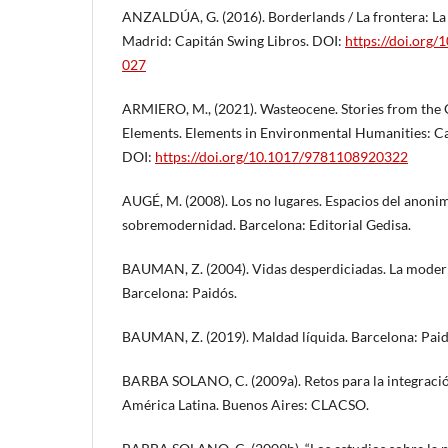
ANZALDÚA, G. (2016). Borderlands / La frontera: La 
Madrid: Capitán Swing Libros. DOI:
https://doi.org
027
ARMIERO, M., (2021). Wasteocene. Stories from th
Elements. Elements in Environmental Humanities: Ca
DOI:
https://doi.org/10.1017/9781108920322
AUGÉ, M. (2008). Los no lugares. Espacios del anonim
sobremodernidad. Barcelona: Editorial Gedisa.
BAUMAN, Z. (2004). Vidas desperdiciadas. La modern
Barcelona: Paidós.
BAUMAN, Z. (2019). Maldad líquida. Barcelona: Paid
BARBA SOLANO, C. (2009a). Retos para la integración
América Latina. Buenos Aires: CLACSO.