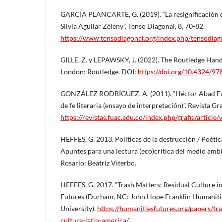
GARCÍA PLANCARTE, G. (2019). “La resignificación d
Silvia Aguilar Zéleny”. Tenso Diagonal, 8, 70-82.
https://www.tensodiagonal.org/index.php/tensodiag
GILLE, Z. y LEPAWSKY, J. (2022). The Routledge Han
London: Routledge. DOI:
https://doi.org/10.4324/
GONZÁLEZ RODRÍGUEZ, A. (2011). “Héctor Abad Facio
de fe literaria (ensayo de interpretación)”. Revista G
https://revistas.fuac.edu.co/index.php/grafia/article
HEFFES, G. 2013. Políticas de la destrucción / Poétic
Apuntes para una lectura (eco)crítica del medio amb
Rosario: Beatriz Viterbo.
HEFFES, G. 2017. “Trash Matters: Residual Culture i
Futures (Durham, NC: John Hope Franklin Humanitie
University).
https://humanitiesfutures.org/papers/tr
culture-latin-america/