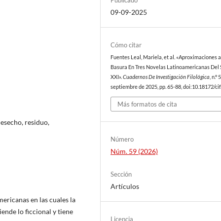
09-09-2025
Cómo citar
Fuentes Leal, Mariela, et al. «Aproximaciones a
Basura En Tres Novelas Latinoamericanas Del 
XXI».
Cuadernos De Investigación Filológica
, n.º 
septiembre de 2025, pp. 65-88, doi:10.18172/cif
Más formatos de cita
desecho, residuo,
Número
Núm. 59 (2026)
Sección
Artículos
mericanas en las cuales la
nde lo ficcional y tiene
Licencia