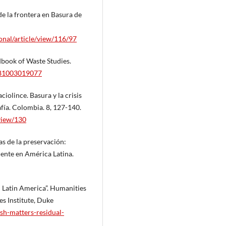
e la frontera en Basura de
onal/article/view/116/97
dbook of Waste Studies.
9781003019077
lince. Basura y la crisis
rafía. Colombia. 8, 127-140.
/view/130
as de la preservación:
iente en América Latina.
n Latin America”. Humanities
s Institute, Duke
ash-matters-residual-