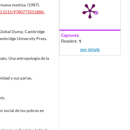
nueva mestiza. (1987).
/10.1515/9780773551886-
e Global Dump. Cambridge
Captures
mbridge University Press.
Readers:
1
see details
ato. Una antropología de la
idad y sus parias.
ós.
 social de los pobres en