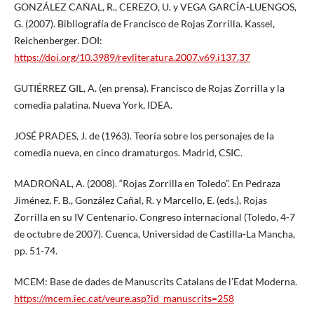
GONZÁLEZ CAÑAL, R., CEREZO, U. y VEGA GARCÍA-LUENGOS,
G. (2007). Bibliografía de Francisco de Rojas Zorrilla. Kassel,
Reichenberger. DOI:
https://doi.org/10.3989/revliteratura.2007.v69.i137.37
GUTIÉRREZ GIL, A. (en prensa). Francisco de Rojas Zorrilla y la
comedia palatina. Nueva York, IDEA.
JOSÉ PRADES, J. de (1963). Teoría sobre los personajes de la
comedia nueva, en cinco dramaturgos. Madrid, CSIC.
MADROÑAL, A. (2008). “Rojas Zorrilla en Toledo”. En Pedraza
Jiménez, F. B., González Cañal, R. y Marcello, E. (eds.), Rojas
Zorrilla en su IV Centenario. Congreso internacional (Toledo, 4-7
de octubre de 2007). Cuenca, Universidad de Castilla-La Mancha,
pp. 51-74.
MCEM: Base de dades de Manuscrits Catalans de l’Edat Moderna.
https://mcem.iec.cat/veure.asp?id_manuscrits=258