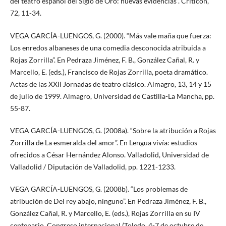
del teatro español del Siglo de Oro: nuevas evidencias”. Criticón,
72, 11-34.
VEGA GARCÍA-LUENGOS, G. (2000). “Más vale maña que fuerza:
Los enredos albaneses de una comedia desconocida atribuida a
Rojas Zorrilla”. En Pedraza Jiménez, F. B., González Cañal, R. y
Marcello, E. (eds.), Francisco de Rojas Zorrilla, poeta dramático.
Actas de las XXII Jornadas de teatro clásico. Almagro, 13, 14 y 15
de julio de 1999. Almagro, Universidad de Castilla-La Mancha, pp.
55-87.
VEGA GARCÍA-LUENGOS, G. (2008a). “Sobre la atribución a Rojas
Zorrilla de La esmeralda del amor”. En Lengua vivía: estudios
ofrecidos a César Hernández Alonso. Valladolid, Universidad de
Valladolid / Diputación de Valladolid, pp. 1221-1233.
VEGA GARCÍA-LUENGOS, G. (2008b). “Los problemas de
atribución de Del rey abajo, ninguno”. En Pedraza Jiménez, F. B.,
González Cañal, R. y Marcello, E. (eds.), Rojas Zorrilla en su IV
centenario. Congreso internacional (Toledo, 4-7 de octubre de