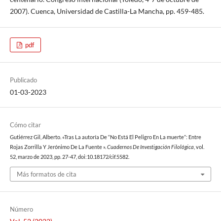
2007). Cuenca, Universidad de Castilla-La Mancha, pp. 459-485.
pdf
Publicado
01-03-2023
Cómo citar
Gutiérrez Gil, Alberto. «Tras La autoría De “No Está El Peligro En La muerte”: Entre
Rojas Zorrilla Y Jerónimo De La Fuente ».
Cuadernos De Investigación Filológica
, vol.
52, marzo de 2023, pp. 27-47, doi:10.18172/cif.5582.
Más formatos de cita
Número