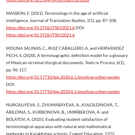
MASSION, F. (2021). Terminology in the age of artificial
intelligence. Journal of Translation Studies, 1(1), pp. 87-108.
https://doi.org/10.3726/JTS012021.6
DOI:
https://doi.org/10.3726/JTS012021.6
MOLINA SALINAS, C., RUIZ CABALLERO, A. and HERNÁNDEZ
PECH, S. (2020). A terminographic definition model for a glossary
of Mexican virreinal liturgical documents. Texts in Process, 6(1),
pp. 96-117.
https://doi.org/10.17710/tep.2020.6.1.6molinaruizhernandez
DOI:
https://doi.org/10.17710/tep.2020.6.1.6molinaruizhernandez
NURGALIYEVA, S., ZHUMABAYEVA, A., KULGILDINOVA, T.,
ABILDINA, S., KURBONOVA, B., UMIRBEKOVA, A. and
BOLATOV, A. (2025). Evaluating student satisfaction of
terminological apparatus with natural and mathematical
textbooks in Kazakhstani schools. Cogent Education, 12(1),