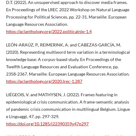
D.T. (2022). An unsupervised approach to discover media frames.
En Proceedings of the LREC 2022 Workshop on Natural Language
Processing for Political Sciences, pp. 22-31. Marseille: European
Language Resources Association.
https://aclanthology.org/2022.politicalnlp-1.4
LEÓN-ARAÚZ, P., REIMERINK, A. and CABEZAS-GARCÍA, M.
(2020). Representing multiword term variation in a terminological
knowledge base: A corpus-based study. En Proceedings of the
Twelfth Language Resources and Evaluation Conference, pp.
2358-2367. Marseille: European Language Resources Association.
https://aclanthology.org/2020.lrec-1.287
LIÉGEOIS, V. and MATHYSEN, J. (2022). Frames featuring in
epidemiological crisis communication. A frame-semantic analysis
of pandemic crisis communication in multilingual Belgium. Lingue
e Linguaggi, 47, pp. 297-329.
https://doi.org/10.1285/i22390359v47p297