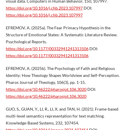
visual data. Computers in Human Behavior, 150, 107997.
https://doi.org/10.1016/j.chb.2023.107997
DOI:
https://doi.org/10.1016/j.chb.2023.107997
EFREMOV, A. (2025a). The Fear Primacy Hypothesis in the
Structure of Emotional States: A Systematic Literature Review.
Psychological Reports.
https://doi.org/10.1177/00332941241313106
DOI:
https://doi.org/10.1177/00332941241313106
EFREMOV, A. (2025b). The Psychology of Faith and Religious
Identity: How Theology Shapes Worldview and Self-Perception.
Pharos Journal of Theology, 106(3), pp. 1-15.
https://doi.org/10.46222/pharosjot.106.3020
DOI:
https://doi.org/10.46222/pharosjot.106.3020
GUO, S., GUAN, Y., LI, R., LI, X. and TAN, H. (2021). Frame-based
multi-level semantics representation for text matching.
Knowledge-Based Systems, 232, 107454.
https://doi.org/10.1016/j.knosys.2021.107454
DOI: