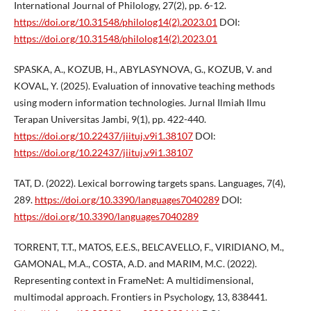
International Journal of Philology, 27(2), pp. 6-12.
https://doi.org/10.31548/philolog14(2).2023.01
DOI:
https://doi.org/10.31548/philolog14(2).2023.01
SPASKA, A., KOZUB, H., ABYLASYNOVA, G., KOZUB, V. and
KOVAL, Y. (2025). Evaluation of innovative teaching methods
using modern information technologies. Jurnal Ilmiah Ilmu
Terapan Universitas Jambi, 9(1), pp. 422-440.
https://doi.org/10.22437/jiituj.v9i1.38107
DOI:
https://doi.org/10.22437/jiituj.v9i1.38107
TAT, D. (2022). Lexical borrowing targets spans. Languages, 7(4),
289.
https://doi.org/10.3390/languages7040289
DOI:
https://doi.org/10.3390/languages7040289
TORRENT, T.T., MATOS, E.E.S., BELCAVELLO, F., VIRIDIANO, M.,
GAMONAL, M.A., COSTA, A.D. and MARIM, M.C. (2022).
Representing context in FrameNet: A multidimensional,
multimodal approach. Frontiers in Psychology, 13, 838441.