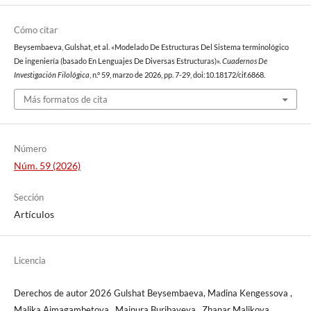
Cómo citar
Beysembaeva, Gulshat, et al. «Modelado De Estructuras Del Sistema terminológico
De ingeniería (basado En Lenguajes De Diversas Estructuras)».
Cuadernos De
Investigación Filológica
, n.º 59, marzo de 2026, pp. 7-29, doi:10.18172/cif.6868.
Más formatos de cita
Número
Núm. 59 (2026)
Sección
Artículos
Licencia
Derechos de autor 2026 Gulshat Beysembaeva, Madina Kengessova ,
Malika Aimagambetova , Mainura Buribayeva , Zhanar Malikova