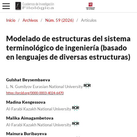
Inicio
/
Archivos
/
Núm. 59 (2026)
/
Artículos
Modelado de estructuras del sistema
terminológico de ingeniería (basado
en lenguajes de diversas estructuras)
Gulshat Beysembaeva
L. N. Gumilyov Eurasian National University
https://orcid.org/0000-0003-4024-6470
Madina Kengessova
Al-Farabi Kazakh National University
Malika Aimagambetova
Al-Farabi Kazakh National University
Mainura Buribayeva