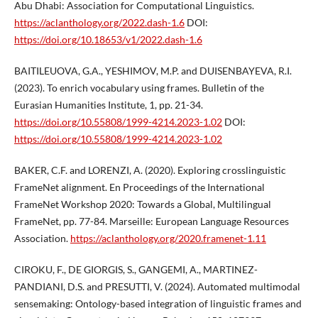
Abu Dhabi: Association for Computational Linguistics.
https://aclanthology.org/2022.dash-1.6
DOI:
https://doi.org/10.18653/v1/2022.dash-1.6
BAITILEUOVA, G.A., YESHIMOV, M.P. and DUISENBAYEVA, R.I.
(2023). To enrich vocabulary using frames. Bulletin of the
Eurasian Humanities Institute, 1, pp. 21-34.
https://doi.org/10.55808/1999-4214.2023-1.02
DOI:
https://doi.org/10.55808/1999-4214.2023-1.02
BAKER, C.F. and LORENZI, A. (2020). Exploring crosslinguistic
FrameNet alignment. En Proceedings of the International
FrameNet Workshop 2020: Towards a Global, Multilingual
FrameNet, pp. 77-84. Marseille: European Language Resources
Association.
https://aclanthology.org/2020.framenet-1.11
CIROKU, F., DE GIORGIS, S., GANGEMI, A., MARTINEZ-
PANDIANI, D.S. and PRESUTTI, V. (2024). Automated multimodal
sensemaking: Ontology-based integration of linguistic frames and