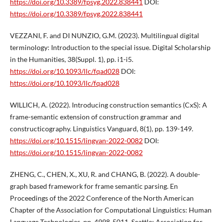
https://doi.org/10.3389/fpsyg.2022.838441
DOI:
https://doi.org/10.3389/fpsyg.2022.838441
VEZZANI, F. and DI NUNZIO, G.M. (2023). Multilingual digital
terminology: Introduction to the special issue. Digital Scholarship
in the Humanities, 38(Suppl. 1), pp. i1-i5.
https://doi.org/10.1093/llc/fqad028
DOI:
https://doi.org/10.1093/llc/fqad028
WILLICH, A. (2022). Introducing construction semantics (CxS): A
frame-semantic extension of construction grammar and
constructicography. Linguistics Vanguard, 8(1), pp. 139-149.
https://doi.org/10.1515/lingvan-2022-0082
DOI:
https://doi.org/10.1515/lingvan-2022-0082
ZHENG, C., CHEN, X., XU, R. and CHANG, B. (2022). A double-
graph based framework for frame semantic parsing. En
Proceedings of the 2022 Conference of the North American
Chapter of the Association for Computational Linguistics: Human
Language Technologies, pp. 4998-5011. Seattle: Association for