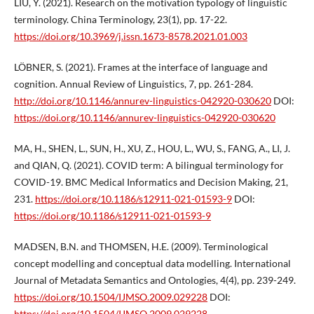
LIU, Y. (2021). Research on the motivation typology of linguistic
terminology. China Terminology, 23(1), pp. 17-22.
https://doi.org/10.3969/j.issn.1673-8578.2021.01.003
LÖBNER, S. (2021). Frames at the interface of language and
cognition. Annual Review of Linguistics, 7, pp. 261-284.
http://doi.org/10.1146/annurev-linguistics-042920-030620
DOI:
https://doi.org/10.1146/annurev-linguistics-042920-030620
MA, H., SHEN, L., SUN, H., XU, Z., HOU, L., WU, S., FANG, A., LI, J.
and QIAN, Q. (2021). COVID term: A bilingual terminology for
COVID-19. BMC Medical Informatics and Decision Making, 21,
231.
https://doi.org/10.1186/s12911-021-01593-9
DOI:
https://doi.org/10.1186/s12911-021-01593-9
MADSEN, B.N. and THOMSEN, H.E. (2009). Terminological
concept modelling and conceptual data modelling. International
Journal of Metadata Semantics and Ontologies, 4(4), pp. 239-249.
https://doi.org/10.1504/IJMSO.2009.029228
DOI:
https://doi.org/10.1504/IJMSO.2009.029228