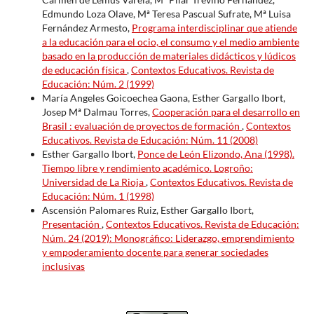
Edmundo Loza Olave, Mª Teresa Pascual Sufrate, Mª Luisa
Fernández Armesto,
Programa interdisciplinar que atiende
a la educación para el ocio, el consumo y el medio ambiente
basado en la producción de materiales didácticos y lúdicos
de educación física
,
Contextos Educativos. Revista de
Educación: Núm. 2 (1999)
María Angeles Goicoechea Gaona, Esther Gargallo Ibort,
Josep Mª Dalmau Torres,
Cooperación para el desarrollo en
Brasil : evaluación de proyectos de formación
,
Contextos
Educativos. Revista de Educación: Núm. 11 (2008)
Esther Gargallo Ibort,
Ponce de León Elizondo, Ana (1998).
Tiempo libre y rendimiento académico. Logroño:
Universidad de La Rioja
,
Contextos Educativos. Revista de
Educación: Núm. 1 (1998)
Ascensión Palomares Ruiz, Esther Gargallo Ibort,
Presentación
,
Contextos Educativos. Revista de Educación:
Núm. 24 (2019): Monográfico: Liderazgo, emprendimiento
y empoderamiento docente para generar sociedades
inclusivas