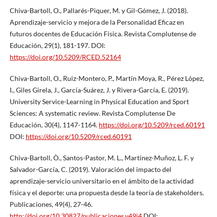
Chiva-Bartoll, O., Pallarés-Piquer, M. y Gil-Gómez, J. (2018).
Aprendizaje-servicio y mejora de la Personalidad Eficaz en
futuros docentes de Educación Física. Revista Complutense de
Educación, 29(1), 181-197. DOI:
https://doi.org/10.5209/RCED.52164
Chiva-Bartoll, O., Ruiz-Montero, P., Martín Moya, R., Pérez López,
I., Giles Girela, J., García-Suárez, J. y Rivera-García, E. (2019).
University Service-Learning in Physical Education and Sport
Sciences: A systematic review. Revista Complutense De
Educación, 30(4), 1147-1164.
https://doi.org/10.5209/rced.60191
DOI:
https://doi.org/10.5209/rced.60191
Chiva-Bartoll, Ò., Santos-Pastor, M. L., Martínez-Muñoz, L. F. y
Salvador-García, C. (2019). Valoración del impacto del
aprendizaje-servicio universitario en el ámbito de la actividad
física y el deporte: una propuesta desde la teoría de stakeholders.
Publicaciones, 49(4), 27-46.
http://doi.org/10.30827/publicaciones.v49i4
DOI: