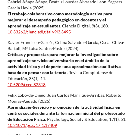
Gabriel Añapa Añapa, Beatriz Lourdes Alvarado León, Segress
Garcia Hevia (2025)
El trabajo colaborativo como metodología activa para
mejorar el desempeño pedagógico en docentes y el
aprendizaje en estudiantes.
Ciencia Digital,
9
(3),
180.
10.33262/cienciadigital.v9i3.3495
Xavier Francisco-Garcés, Celina Salvador-Garcia, Oscar Chiva-
Bartoll, Mª Luisa Santos-Pastor (2024)
Críticas y propuestas para mejorar la investigación sobre
aprendizaje-servicio universitario en el ámbito de la
actividad física y el deporte: una aproximación cualitativa
basada en pensar con la teoría.
Revista Complutense de
Educación,
35
(1),
11.
10.5209/rced.82318
Félix Lobo-de-Diego, Juan Carlos Manrique-Arribas, Roberto
Monjas-Aguado (2025)
Aprendizaje-Servicio y promoción de la actividad física en
centros sociales durante la formación inicial del profesorado
de Educación Física.
Psychology, Society & Education,
17
(1),
51.
10.21071/pse.v17i1.17409