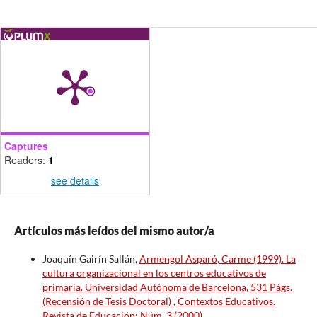
Captures
Readers:
1
see details
Artículos más leídos del mismo autor/a
Joaquín Gairín Sallán,
Armengol Asparó, Carme (1999). La
cultura organizacional en los centros educativos de
primaria. Universidad Autónoma de Barcelona, 531 Págs.
(Recensión de Tesis Doctoral)
,
Contextos Educativos.
Revista de Educación: Núm. 3 (2000)