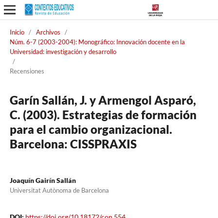
Inicio
/
Archivos
/
Núm. 6-7 (2003-2004): Monográfico: Innovación docente en la
Universidad: investigación y desarrollo
/
Recensiones
Garín Sallán, J. y Armengol Asparó,
C. (2003). Estrategias de formación
para el cambio organizacional.
Barcelona: CISSPRAXIS
Joaquín Gairín Sallán
Universitat Autònoma de Barcelona
DOI:
https://doi.org/10.18172/con.554